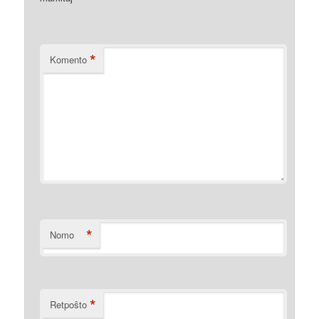
*
Komento
*
Nomo
*
Retpoŝto