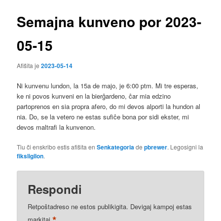
Semajna kunveno por 2023-
05-15
Afiŝita je
2023-05-14
Ni kunvenu lundon, la 15a de majo, je 6:00 ptm. Mi tre esperas,
ke ni povos kunveni en la bierĝardeno, ĉar mia edzino
partoprenos en sia propra afero, do mi devos alporti la hundon al
nia. Do, se la vetero ne estas sufiĉe bona por sidi ekster, mi
devos maltrafi la kunvenon.
Tiu ĉi enskribo estis afiŝita en
Senkategoria
de
pbrewer
. Legosigni la
fiksligilon
.
Respondi
Retpoŝtadreso ne estos publikigita.
Devigaj kampoj estas
*
markitaj