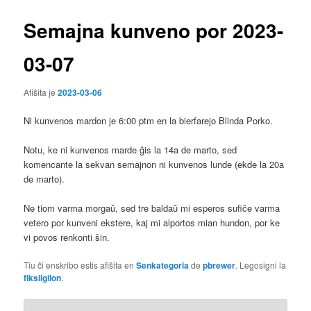
Semajna kunveno por 2023-
03-07
Afiŝita je
2023-03-06
Ni kunvenos mardon je 6:00 ptm en la bierfarejo Blinda Porko.
Notu, ke ni kunvenos marde ĝis la 14a de marto, sed
komencante la sekvan semajnon ni kunvenos lunde (ekde la 20a
de marto).
Ne tiom varma morgaŭ, sed tre baldaŭ mi esperos sufiĉe varma
vetero por kunveni ekstere, kaj mi alportos mian hundon, por ke
vi povos renkonti ŝin.
Tiu ĉi enskribo estis afiŝita en
Senkategoria
de
pbrewer
. Legosigni la
fiksligilon
.