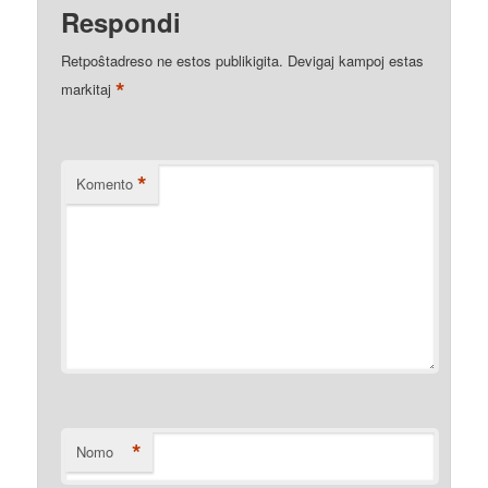
Respondi
Retpoŝtadreso ne estos publikigita.
Devigaj kampoj estas
*
markitaj
*
Komento
*
Nomo